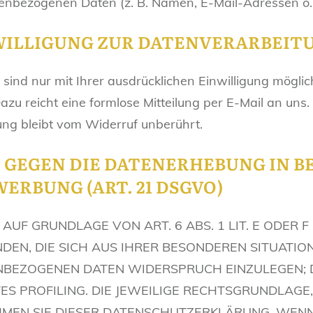
enbezogenen Daten (z. B. Namen, E-Mail-Adressen o. 
WILLIGUNG ZUR DATENVERARBEIT
nd nur mit Ihrer ausdrücklichen Einwilligung möglich.
Dazu reicht eine formlose Mitteilung per E-Mail an uns
ung bleibt vom Widerruf unberührt.
GEGEN DIE DATENERHEBUNG IN B
ERBUNG (ART. 21 DSGVO)
UF GRUNDLAGE VON ART. 6 ABS. 1 LIT. E ODER F
NDEN, DIE SICH AUS IHRER BESONDEREN SITUATIO
BEZOGENEN DATEN WIDERSPRUCH EINZULEGEN; DI
S PROFILING. DIE JEWEILIGE RECHTSGRUNDLAGE,
MEN SIE DIESER DATENSCHUTZERKLÄRUNG. WENN