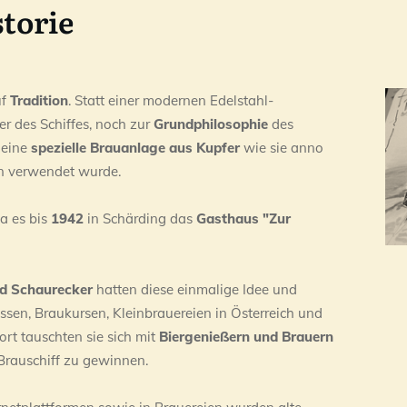
storie
uf
Tradition
. Statt einer modernen Edelstahl-
r des Schiffes, noch zur
Grundphilosophie
des
 eine
spezielle Brauanlage aus Kupfer
wie sie anno
n verwendet wurde.
a es bis
1942
in Schärding das
Gasthaus "Zur
d Schaurecker
hatten diese einmalige Idee und
essen, Braukursen, Kleinbrauereien in Österreich und
rt tauschten sie sich mit
Biergenießern und Brauern
 Brauschiff zu gewinnen.