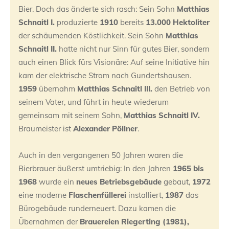
Bier. Doch das änderte sich rasch: Sein Sohn
Matthias
Schnaitl I.
produzierte
1910
bereits
13.000 Hektoliter
der schäumenden Köstlichkeit. Sein Sohn
Matthias
Schnaitl II.
hatte nicht nur Sinn für gutes Bier, sondern
auch einen Blick fürs Visionäre: Auf seine Initiative hin
kam der elektrische Strom nach Gundertshausen.
1959
übernahm
Matthias Schnaitl III.
den Betrieb von
seinem Vater, und führt in heute wiederum
gemeinsam mit seinem Sohn,
Matthias Schnaitl IV.
Braumeister ist
Alexander Pöllner
.
Auch in den vergangenen 50 Jahren waren die
Bierbrauer äußerst umtriebig: In den Jahren
1965 bis
1968
wurde ein
neues Betriebsgebäude
gebaut,
1972
eine moderne
Flaschenfüllerei
installiert,
1987
das
Bürogebäude runderneuert. Dazu kamen die
Übernahmen der
Brauereien Riegerting (1981),