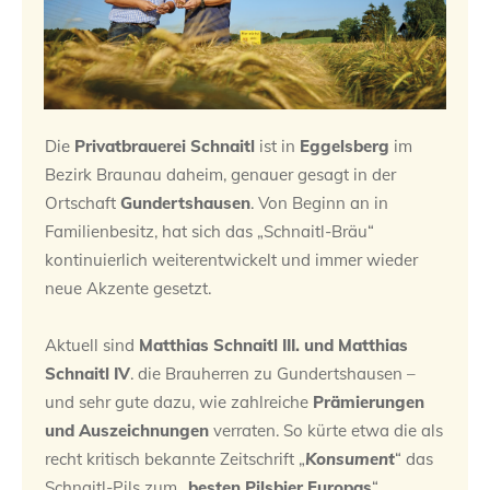
Die
Privatbrauerei Schnaitl
ist in
Eggelsberg
im
Bezirk Braunau daheim, genauer gesagt in der
Ortschaft
Gundertshausen
. Von Beginn an in
Familienbesitz, hat sich das „Schnaitl-Bräu“
kontinuierlich weiterentwickelt und immer wieder
neue Akzente gesetzt.
Aktuell sind
Matthias Schnaitl III. und Matthias
Schnaitl IV
. die Brauherren zu Gundertshausen –
und sehr gute dazu, wie zahlreiche
Prämierungen
und Auszeichnungen
verraten. So kürte etwa die als
recht kritisch bekannte Zeitschrift „
Konsument
“ das
Schnaitl-Pils zum „
besten Pilsbier Europas
“.