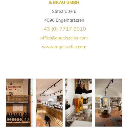
& BRAU GMBH
Stiftstraße 6
4090 Engelhartszell
+43 (0) 7717 8010
office@engelszeller.com
www.engelszeller.com